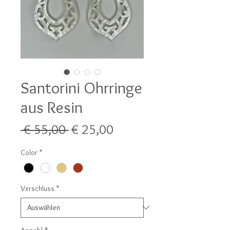
Santorini Ohrringe
aus Resin
Standardpreis
Sale-
 € 55,00 
€ 25,00
Preis
Color
*
Verschluss
*