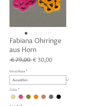
Fabiana Ohrringe
aus Horn
Standardpreis
Sale-
 € 79,00 
€ 30,00
Preis
Verschluss
*
Color
*