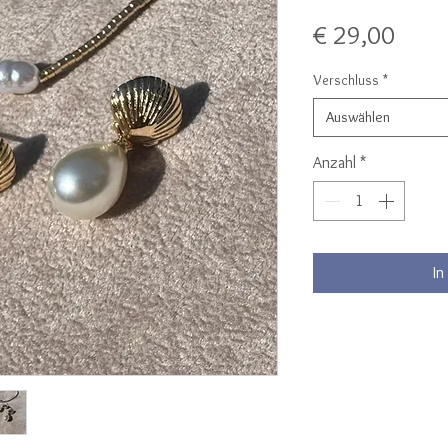
Preis
€ 29,00
Verschluss
*
Auswählen
Anzahl
*
In