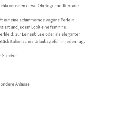
l Ischia vereinen diese Ohrringe mediterrane
fft auf eine schimmernde vegane Perle in
ektiert und jedem Look eine feminine
rkleid, zur Leinenbluse oder als eleganter
tück italienisches Urlaubsgefühl in jeden Tag.
er Stecker
esondere Anlässe