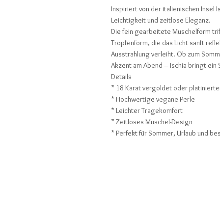
Inspiriert von der italienischen Inse
Leichtigkeit und zeitlose Eleganz.
Die fein gearbeitete Muschelform tri
Tropfenform, die das Licht sanft refl
Ausstrahlung verleiht. Ob zum Somme
Akzent am Abend – Ischia bringt ein S
Details
* 18 Karat vergoldet oder platiniert
* Hochwertige vegane Perle
* Leichter Tragekomfort
* Zeitloses Muschel-Design
* Perfekt für Sommer, Urlaub und b