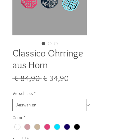
Classico Ohrringe
aus Horn
Standardpreis
Sale-
 € 84,90 
€ 34,90
Preis
Verschluss
*
Color
*