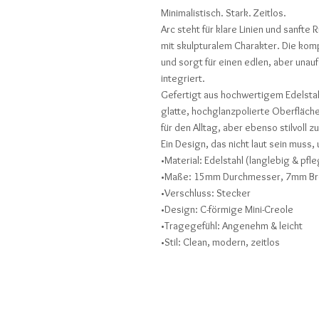
Minimalistisch. Stark. Zeitlos.
Arc steht für klare Linien und sanft
mit skulpturalem Charakter. Die kom
und sorgt für einen edlen, aber unau
integriert.
Gefertigt aus hochwertigem Edelstah
glatte, hochglanzpolierte Oberfläch
für den Alltag, aber ebenso stilvoll 
Ein Design, das nicht laut sein muss, 
•Material: Edelstahl (langlebig & pfle
•Maße: 15mm Durchmesser, 7mm Br
•Verschluss: Stecker
•Design: C-förmige Mini-Creole
•Tragegefühl: Angenehm & leicht
•Stil: Clean, modern, zeitlos