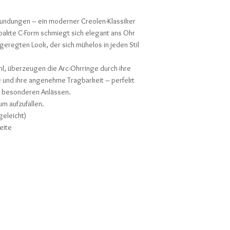
e Rundungen – ein moderner Creolen-Klassiker
pakte C-Form schmiegt sich elegant ans Ohr
fgeregten Look, der sich mühelos in jeden Stil
l, überzeugen die Arc-Ohrringe durch ihre
e und ihre angenehme Tragbarkeit – perfekt
zu besonderen Anlässen.
um aufzufallen.
geleicht)
eite