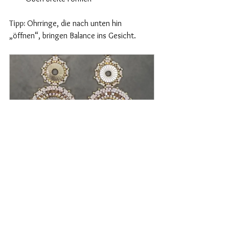
Tipp: 
Ohrringe, die nach unten hin 
„öffnen“, bringen Balance ins Gesicht.
Nini XL Ohrringe aus 
Perlmutt und Miyuki-Perlen
€129.00
Jetzt kaufen