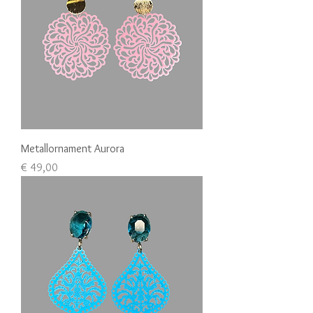
Metallornament Aurora
Preis
€ 49,00