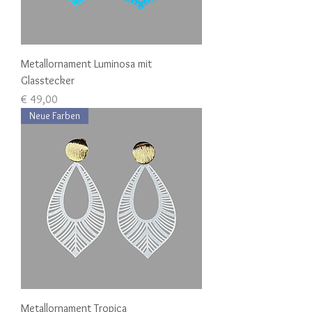
Metallornament Luminosa mit
Glasstecker
Preis
€ 49,00
Neue Farben
Metallornament Tropica