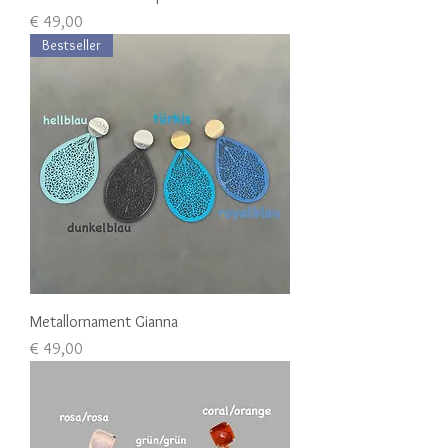
Preis
€ 49,00
Bestseller
Metallornament Gianna
Preis
€ 49,00