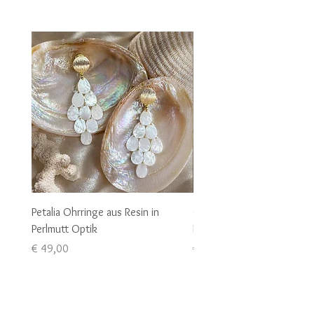
Petalia Ohrringe aus Resin in
Conchiglia Ohrringe aus Pe
Perlmutt Optik
Muschel Ohrringe
Preis
Preis
€ 49,00
€ 89,00