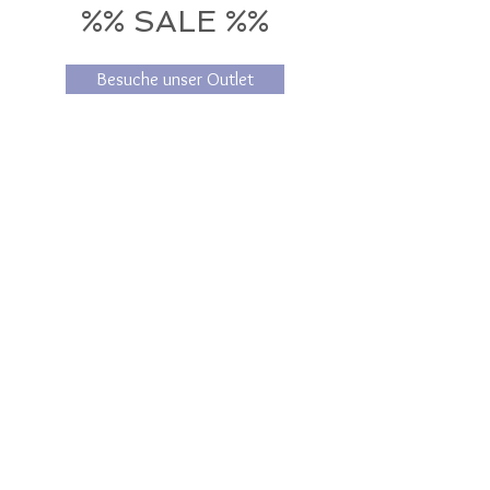
%% SALE %%
Besuche unser Outlet
Neue Lieblingsstücke nicht 
verpassen - mit unserem 
Newsletter bleibst du auf dem 
Laufenden 💙
Email
*
Abonnieren